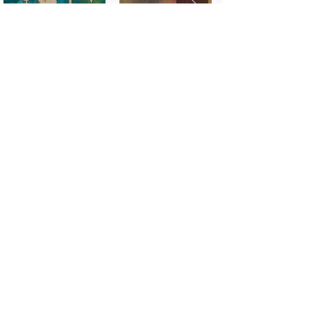
Vous voulez faire
votre
propre plaque de gel
maison?
Soumettre